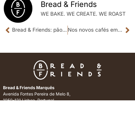
Bread & Friends
WE BAKE. WE CREATE. WE ROAST
Bread & Friends: pão, bolos e torrefação de café — tudo feito à frente dos clientes
Nos novos cafés em Lisboa não se bebem apenas bicas
Bread & Friends Marquês
Avenida Fontes Pereira de Melo 8,
1050-121 Lisboa, Portugal
Horário
07h30 – 20h00
Contactos
+351 210 064 356