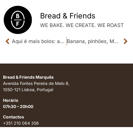
Bread & Friends
WE BAKE. WE CREATE. WE ROAST
Aqui é mais bolos: as melhores pastelarias em Lisboa
Banana, pinhões, Magnum ou hambúrguer. Nestes 7 spots, há croissants com recheios fora do comum
Bread & Friends Marquês
Avenida Fontes Pereira de Melo 8,
1050-121 Lisboa, Portugal
Horário
07h30 – 20h00
Contactos
+351 210 064 356
* Chamada para a rede fixa nacional